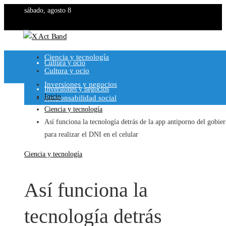
sábado, agosto 8
Ciencia y tecnología
Ciencia y tecnología
Cultura y ocio
Cultura y ocio
Inversiones y negocios
Inversiones y negocios
Inicio
Responsabilidad social
Ciencia y tecnología
Responsabilidad social
Así funciona la tecnología detrás de la app antiporno del gobie
para realizar el DNI en el celular
Ciencia y tecnología
Así funciona la
tecnología detrás