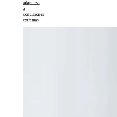
adaptarse
a
condiciones
extremas