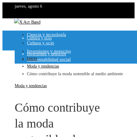
jueves, agosto 6
Ciencia y tecnología
Ciencia y tecnología
Cultura y ocio
Cultura y ocio
Inversiones y negocios
Inversiones y negocios
Inicio
Responsabilidad social
Moda y tendencias
Responsabilidad social
Cómo contribuye la moda sostenible al medio ambiente
Moda y tendencias
Cómo contribuye
la moda