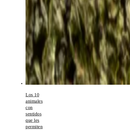
Los 10
animales
con
sentidos
que les
permiten