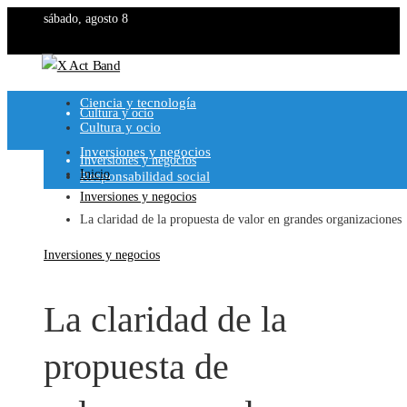
sábado, agosto 8
Ciencia y tecnología
Ciencia y tecnología
Cultura y ocio
Cultura y ocio
Inversiones y negocios
Inversiones y negocios
Inicio
Responsabilidad social
Inversiones y negocios
Responsabilidad social
La claridad de la propuesta de valor en grandes organizaciones
Inversiones y negocios
La claridad de la
propuesta de