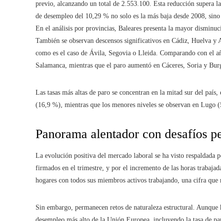
previo, alcanzando un total de 2.553.100. Esta reducción supera la
de desempleo del 10,29 % no solo es la más baja desde 2008, sino
En el análisis por provincias, Baleares presenta la mayor disminu
También se observan descensos significativos en Cádiz, Huelva y 
como es el caso de Ávila, Segovia o Lleida. Comparando con el año
Salamanca, mientras que el paro aumentó en Cáceres, Soria y Bur
Las tasas más altas de paro se concentran en la mitad sur del paí
(16,9 %), mientras que los menores niveles se observan en Lugo (5
Panorama alentador con desafíos p
La evolución positiva del mercado laboral se ha visto respaldada 
firmados en el trimestre, y por el incremento de las horas trabaja
hogares con todos sus miembros activos trabajando, una cifra que 
Sin embargo, permanecen retos de naturaleza estructural. Aunque h
desempleo más alto de la Unión Europea, incluyendo la tasa de par