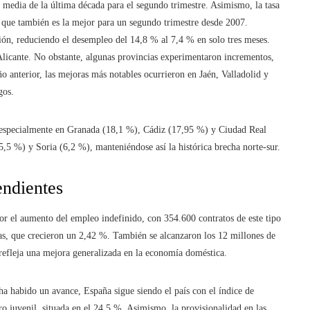
 media de la última década para el segundo trimestre. Asimismo, la tasa
 que también es la mejor para un segundo trimestre desde 2007.
ción, reduciendo el desempleo del 14,8 % al 7,4 % en solo tres meses.
Alicante. No obstante, algunas provincias experimentaron incrementos,
 anterior, las mejoras más notables ocurrieron en Jaén, Valladolid y
gos.
s, especialmente en Granada (18,1 %), Cádiz (17,95 %) y Ciudad Real
,5 %) y Soria (6,2 %), manteniéndose así la histórica brecha norte-sur.
endientes
por el aumento del empleo indefinido, con 354.600 contratos de este tipo
das, que crecieron un 2,42 %. También se alcanzaron los 12 millones de
refleja una mejora generalizada en la economía doméstica.
a habido un avance, España sigue siendo el país con el índice de
o juvenil, situada en el 24,5 %. Asimismo, la provisionalidad en las